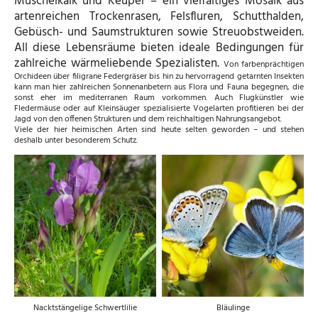
Muschelkalk und Keuper – ein vielfältiges Mosaik aus
artenreichen Trockenrasen, Felsfluren, Schutthalden,
Gebüsch- und Saumstrukturen sowie Streuobstweiden.
All diese Lebensräume bieten ideale Bedingungen für
zahlreiche wärmeliebende Spezialisten.
Von farbenprächtigen
Orchideen über filigrane Federgräser bis hin zu hervorragend getarnten Insekten
kann man hier zahlreichen Sonnenanbetern aus Flora und Fauna begegnen, die
sonst eher im mediterranen Raum vorkommen. Auch Flugkünstler wie
Fledermäuse oder auf Kleinsäuger spezialisierte Vogelarten profitieren bei der
Jagd von den offenen Strukturen und dem reichhaltigen Nahrungsangebot.
Viele der hier heimischen Arten sind heute selten geworden – und stehen
deshalb unter besonderem Schutz.
Nacktstängelige Schwertlilie
Bläulinge