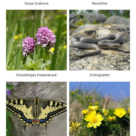
Graue Scabiose
Neuntöter
Dreizähniges Knabenkraut
Schlingnatter