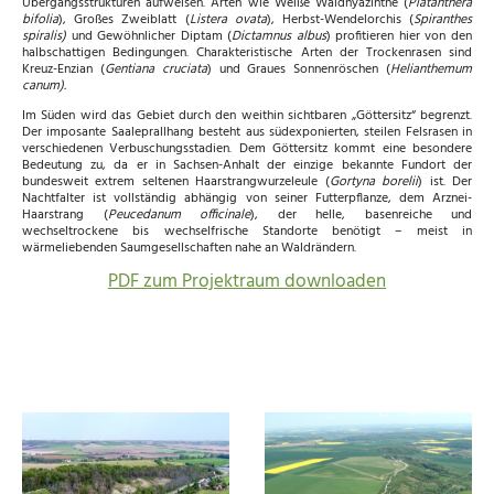
Übergangsstrukturen aufweisen. Arten wie Weiße Waldhyazinthe (
Platanthera
bifolia
), Großes Zweiblatt (
Listera ovata
), Herbst-Wendelorchis (
Spiranthes
spiralis)
und Gewöhnlicher Diptam (
Dictamnus albus
) profitieren hier von den
halbschattigen Bedingungen. Charakteristische Arten der Trockenrasen sind
Kreuz-Enzian (
Gentiana cruciata
) und Graues Sonnenröschen (
Helianthemum
canum).
Im Süden wird das Gebiet durch den weithin sichtbaren „Göttersitz“ begrenzt.
Der imposante Saaleprallhang besteht aus südexponierten, steilen Felsrasen in
verschiedenen Verbuschungsstadien. Dem Göttersitz kommt eine besondere
Bedeutung zu, da er in Sachsen-Anhalt der einzige bekannte Fundort der
bundesweit extrem seltenen Haarstrangwurzeleule (
Gortyna borelii
) ist. Der
Nachtfalter ist vollständig abhängig von seiner Futterpflanze, dem Arznei-
Haarstrang (
Peucedanum officinale
), der helle, basenreiche und
wechseltrockene bis wechselfrische Standorte benötigt – meist in
wärmeliebenden Saumgesellschaften nahe an Waldrändern.
PDF zum Projektraum downloaden