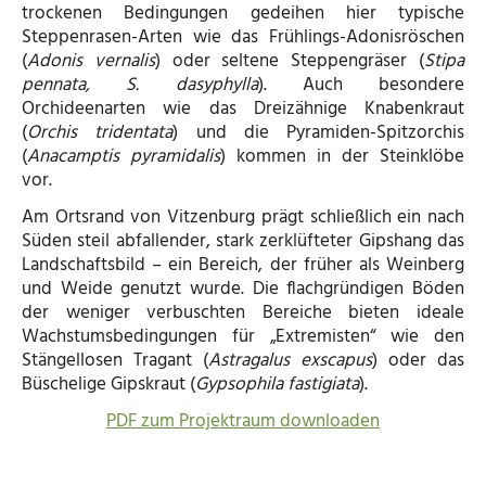
trockenen Bedingungen gedeihen hier typische
Steppenrasen-Arten wie das Frühlings-Adonisröschen
(
Adonis vernalis
) oder seltene Steppengräser (
Stipa
pennata, S. dasyphylla
). Auch besondere
Orchideenarten wie das Dreizähnige Knabenkraut
(
Orchis tridentata
) und die Pyramiden-Spitzorchis
(
Anacamptis pyramidalis
) kommen in der Steinklöbe
vor.
Am Ortsrand von Vitzenburg prägt schließlich ein nach
Süden steil abfallender, stark zerklüfteter Gipshang das
Landschaftsbild – ein Bereich, der früher als Weinberg
und Weide genutzt wurde. Die flachgründigen Böden
der weniger verbuschten Bereiche bieten ideale
Wachstumsbedingungen für „Extremisten“ wie den
Stängellosen Tragant (
Astragalus exscapus
) oder das
Büschelige Gipskraut (
Gypsophila fastigiata
).
PDF zum Projektraum downloaden