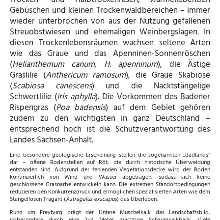
Gebüschen und kleinen Trockenwaldbereichen – immer
wieder unterbrochen von aus der Nutzung gefallenen
Streuobstwiesen und ehemaligen Weinbergslagen. In
diesen Trockenlebensräumen wachsen seltene Arten
wie das Graue und das Apenninen-Sonnenröschen
(
Helianthemum canum, H. apenninum
), die Ästige
Graslilie (
Anthericum ramosum
), die Graue Skabiose
(
Scabiosa canescens
) und die Nacktstängelige
Schwertlilie (
Iris aphylla
). Die Vorkommen des Badener
Rispengras (
Poa badensis
) auf dem Gebiet gehören
zudem zu den wichtigsten in ganz Deutschland –
entsprechend hoch ist die Schutzverantwortung des
Landes Sachsen-Anhalt.
Eine besondere geologische Erscheinung stellen die sogenannten „Badlands“
dar – offene Bodenstellen auf Röt, die durch historische Überweidung
entstanden sind. Aufgrund der fehlenden Vegetationsdecke wird der Boden
kontinuierlich von Wind und Wasser abgetragen, sodass sich keine
geschlossene Grasnarbe entwickeln kann. Die extremen Standortbedingungen
reduzieren den Konkurrenzdruck und ermöglichen spezialisierten Arten wie dem
Stängellosen Tragant (
Astragalus exscapus
) das Überleben.
Rund um Freyburg prägt der Untere Muschelkalk das Landschaftsbild,